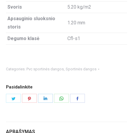
Svoris
5.20 kg/m2
Apsauginio sluoksnio
1.20 mm
storis
Degumo klasė
Cfl-s1
Categories:
Pvc sportinės dangos
,
Sportinės dangos
Pasidalinkite
Share
Share
Share
Share
Share
on
on
on
on
on
Twitter
Pinterest
LinkedIn
WhatsApp
Facebook
APRAŠYMAS