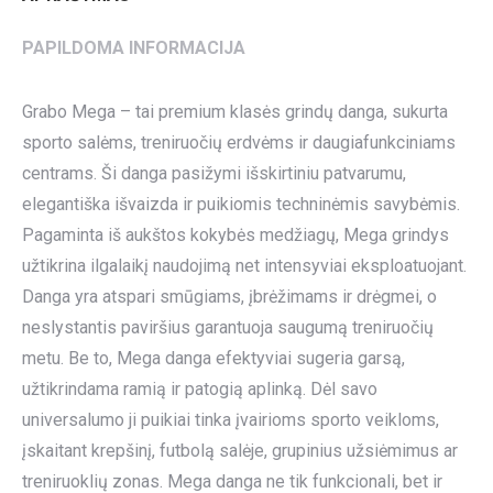
PAPILDOMA INFORMACIJA
Grabo Mega – tai premium klasės grindų danga, sukurta
sporto salėms, treniruočių erdvėms ir daugiafunkciniams
centrams. Ši danga pasižymi išskirtiniu patvarumu,
elegantiška išvaizda ir puikiomis techninėmis savybėmis.
Pagaminta iš aukštos kokybės medžiagų, Mega grindys
užtikrina ilgalaikį naudojimą net intensyviai eksploatuojant.
Danga yra atspari smūgiams, įbrėžimams ir drėgmei, o
neslystantis paviršius garantuoja saugumą treniruočių
metu. Be to, Mega danga efektyviai sugeria garsą,
užtikrindama ramią ir patogią aplinką. Dėl savo
universalumo ji puikiai tinka įvairioms sporto veikloms,
įskaitant krepšinį, futbolą salėje, grupinius užsiėmimus ar
treniruoklių zonas. Mega danga ne tik funkcionali, bet ir