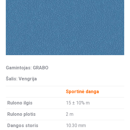
Gamintojas: GRABO
Šalis: Vengrija
Sportinė danga
Rulono ilgis
15 ± 10% m
Rulono plotis
2 m
Dangos storis
10.30 mm