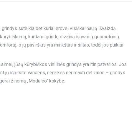
rindys suteikia bet kuriai erdvei visiškai naują išvaizdą.
kūrybiškumą, kurdami grindų dizainą iš įvairių geometrinių
omfortą, o jų paviršius yra minkštas ir šiltas, todėl jos puikiai
aimei, jūsų kūrybiškos vinilinės grindys yra itin patvarios. Jos
nt jų išpilsite vandens, nereikės nerimauti dėl žalos – grindys
a gerai žinomą „Moduleo“ kokybę.