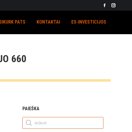
Facebook
Instagra
page
page
SIKURK PATS
KONTAKTAI
ES-INVESTICIJOS
opens
opens
in
in
new
new
window
window
UO 660
PAIEŠKA
Products
search