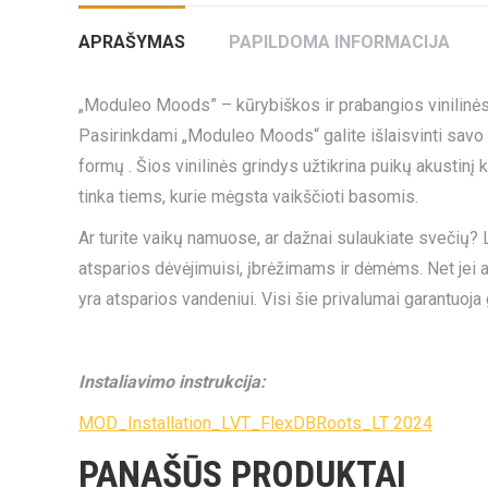
APRAŠYMAS
PAPILDOMA INFORMACIJA
„Moduleo Moods” – kūrybiškos ir prabangios vinilinės g
Pasirinkdami „Moduleo Moods“ galite išlaisvinti savo 
formų . Šios vinilinės grindys užtikrina puikų akustinį k
tinka tiems, kurie mėgsta vaikščioti basomis.
Ar turite vaikų namuose, ar dažnai sulaukiate svečių? L
atsparios dėvėjimuisi, įbrėžimams ir dėmėms. Net jei a
yra atsparios vandeniui. Visi šie privalumai garantuoj
Instaliavimo instrukcija:
MOD_Installation_LVT_FlexDBRoots_LT 2024
PANAŠŪS PRODUKTAI