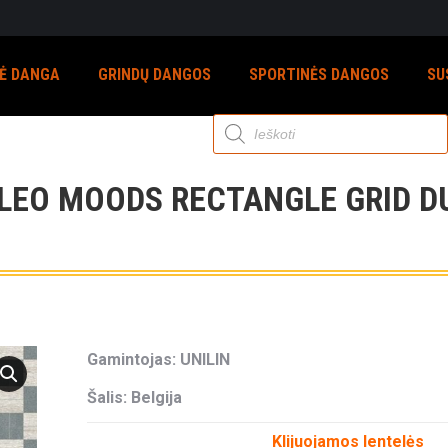
NĖ DANGA
GRINDŲ DANGOS
SPORTINĖS DANGOS
SU
Products
search
EO MOODS RECTANGLE GRID D
Gamintojas: UNILIN
Šalis: Belgija
Klijuojamos lentelės