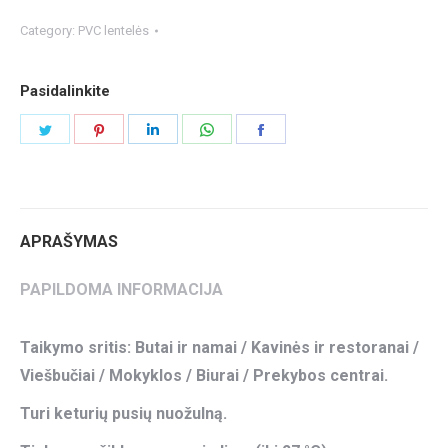
Category:
PVC lentelės
Pasidalinkite
Share
Share
Share
Share
Share
on
on
on
on
on
Twitter
Pinterest
LinkedIn
WhatsApp
Facebook
APRAŠYMAS
PAPILDOMA INFORMACIJA
Taikymo sritis: Butai ir namai / Kavinės ir restoranai /
Viešbučiai / Mokyklos / Biurai / Prekybos centrai.
Turi keturių pusių nuožulną.