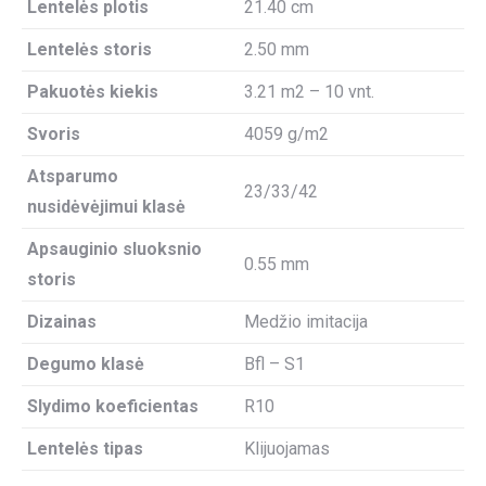
Lentelės plotis
21.40 cm
Lentelės storis
2.50 mm
Pakuotės kiekis
3.21 m2 – 10 vnt.
Svoris
4059 g/m2
Atsparumo
23/33/42
nusidėvėjimui klasė
Apsauginio sluoksnio
0.55 mm
storis
Dizainas
Medžio imitacija
Degumo klasė
Bfl – S1
Slydimo koeficientas
R10
Lentelės tipas
Klijuojamas