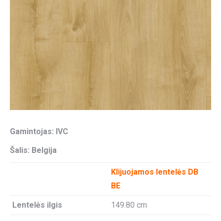
Gamintojas: IVC
Šalis: Belgija
Klijuojamos lentelės DB
BE
Lentelės ilgis
149.80 cm