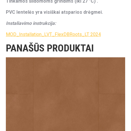
Tinkamos šildomoms grindims (iki 27 °C) .
PVC lentelės yra visiškai atsparios drėgmei.
Instaliavimo instrukcija:
MOD_Installation_LVT_FlexDBRoots_LT 2024
PANAŠŪS PRODUKTAI