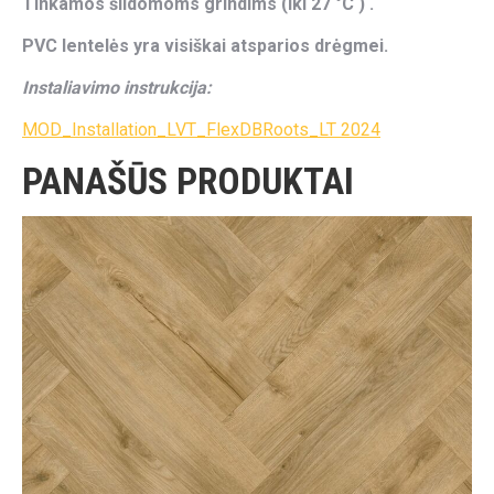
Tinkamos šildomoms grindims (iki 27 °C ) .
PVC lentelės yra visiškai atsparios drėgmei.
Instaliavimo instrukcija:
MOD_Installation_LVT_FlexDBRoots_LT 2024
PANAŠŪS PRODUKTAI