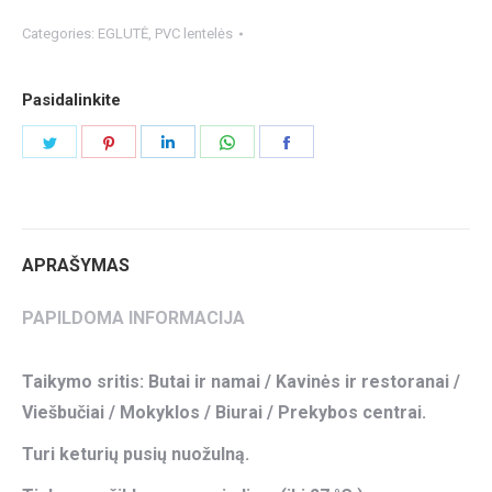
Categories:
EGLUTĖ
,
PVC lentelės
Pasidalinkite
Share
Share
Share
Share
Share
on
on
on
on
on
Twitter
Pinterest
LinkedIn
WhatsApp
Facebook
APRAŠYMAS
PAPILDOMA INFORMACIJA
Taikymo sritis: Butai ir namai / Kavinės ir restoranai /
Viešbučiai / Mokyklos / Biurai / Prekybos centrai.
Turi keturių pusių nuožulną.