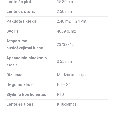
Lentelės plotis
15.80 cm
Lentelės storis
2.50 mm
Pakuotės kiekis
2.40 m2 – 24 vnt.
Svoris
4059 g/m2
Atsparumo
23/32/42
nusidėvėjimui klasė
Apsauginio sluoksnio
0.55 mm
storis
Dizainas
Medžio imitacija
Degumo klasė
Bfl – S1
Slydimo koeficientas
R10
Lentelės tipas
Klijuojamas