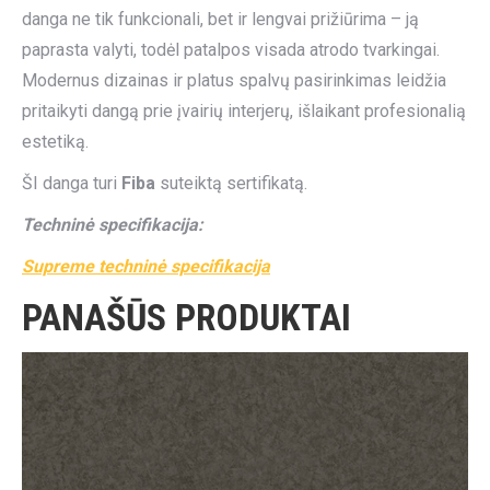
danga ne tik funkcionali, bet ir lengvai prižiūrima – ją
paprasta valyti, todėl patalpos visada atrodo tvarkingai.
Modernus dizainas ir platus spalvų pasirinkimas leidžia
pritaikyti dangą prie įvairių interjerų, išlaikant profesionalią
estetiką.
ŠI danga turi
Fiba
suteiktą sertifikatą.
Techninė specifikacija:
Supreme techninė specifikacija
PANAŠŪS PRODUKTAI