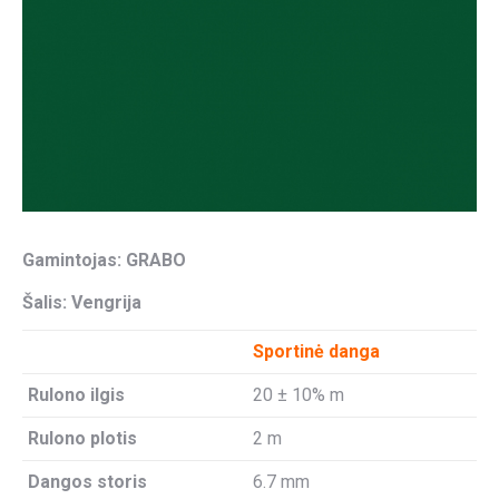
Gamintojas: GRABO
Šalis: Vengrija
Sportinė danga
Rulono ilgis
20 ± 10% m
Rulono plotis
2 m
Dangos storis
6.7 mm