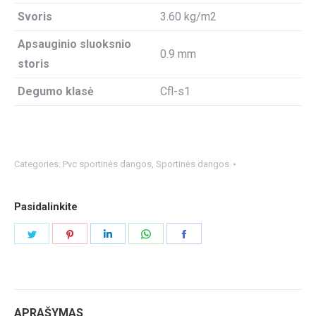
Svoris
3.60 kg/m2
Apsauginio sluoksnio
0.9 mm
storis
Degumo klasė
Cfl-s1
Categories:
Pvc sportinės dangos
,
Sportinės dangos
Pasidalinkite
Share
Share
Share
Share
Share
on
on
on
on
on
Twitter
Pinterest
LinkedIn
WhatsApp
Facebook
APRAŠYMAS