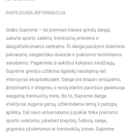
PAPILDOMA INFORMACIJA
Grabo Supreme – tai premium klasės grindų danga,
sukurta sporto salėms, treniruočių erdvėms ir
daugiafunkciniams centrams. Ši danga pasižymi išskirtiniu
patvarumu, elegantiška išvaizda ir puikiomis techninėmis
savybėmis. Pagaminta iš aukštos kokybės medžiagų,
Supreme grindys užtikrina ilgalaikį naudojimą net
intensyviai eksploatuojant. Danga yra atspari smūgiams,
įbrėžimams ir drėgmei, o neslystantis paviršius garantuoja
saugumą treniruočių metu. Be to, Supreme danga
efektyviai sugeria garsą, užtikrindama ramią ir patogią
aplinką. Dėl savo universalumo ji puikiai tinka įvairioms
sporto veikloms, įskaitant krepšinį, futbolą salėje,
grupinius užsiėmimus ar treniruoklių zonas. Supreme