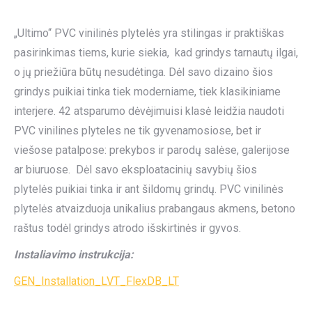
„Ultimo“ PVC vinilinės plytelės yra stilingas ir praktiškas
pasirinkimas tiems, kurie siekia, kad grindys tarnautų ilgai,
o jų priežiūra būtų nesudėtinga. Dėl savo dizaino šios
grindys puikiai tinka tiek moderniame, tiek klasikiniame
interjere. 42 atsparumo dėvėjimuisi klasė leidžia naudoti
PVC vinilines plyteles ne tik gyvenamosiose, bet ir
viešose patalpose: prekybos ir parodų salėse, galerijose
ar biuruose. Dėl savo eksploatacinių savybių šios
plytelės puikiai tinka ir ant šildomų grindų. PVC vinilinės
plytelės atvaizduoja unikalius prabangaus akmens, betono
raštus todėl grindys atrodo išskirtinės ir gyvos.
Instaliavimo instrukcija:
GEN_Installation_LVT_FlexDB_LT