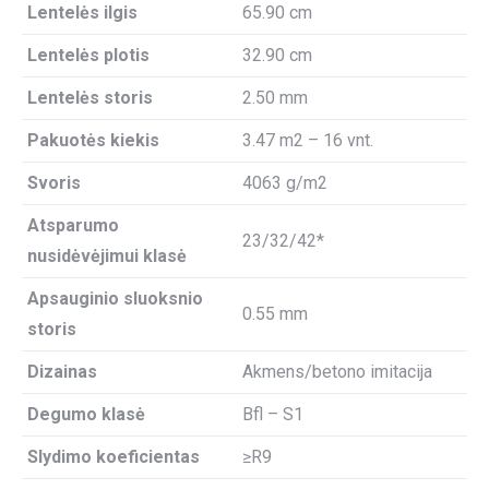
Lentelės ilgis
65.90 cm
Lentelės plotis
32.90 cm
Lentelės storis
2.50 mm
Pakuotės kiekis
3.47 m2 – 16 vnt.
Svoris
4063 g/m2
Atsparumo
23/32/42*
nusidėvėjimui klasė
Apsauginio sluoksnio
0.55 mm
storis
Dizainas
Akmens/betono imitacija
Degumo klasė
Bfl – S1
Slydimo koeficientas
≥R9