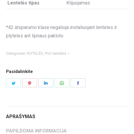
Lentelės tipas
Klijuojamas
*42 atsparumo klasė negalioja instaliuojant lenteles ir
plyteles ant lipnaus pakloto.
Categories:
PLYTELĖS
,
PVC lentelės
Pasidalinkite
Share
Share
Share
Share
Share
on
on
on
on
on
Twitter
Pinterest
LinkedIn
WhatsApp
Facebook
APRAŠYMAS
PAPILDOMA INFORMACIJA