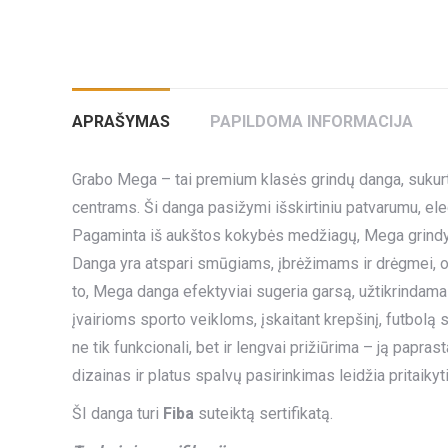
APRAŠYMAS
PAPILDOMA INFORMACIJA
Grabo Mega – tai premium klasės grindų danga, sukurt
centrams. Ši danga pasižymi išskirtiniu patvarumu, el
Pagaminta iš aukštos kokybės medžiagų, Mega grindys u
Danga yra atspari smūgiams, įbrėžimams ir drėgmei, o
to, Mega danga efektyviai sugeria garsą, užtikrindama r
įvairioms sporto veikloms, įskaitant krepšinį, futbolą
ne tik funkcionali, bet ir lengvai prižiūrima – ją papra
dizainas ir platus spalvų pasirinkimas leidžia pritaikyti
ŠI danga turi
Fiba
suteiktą sertifikatą.