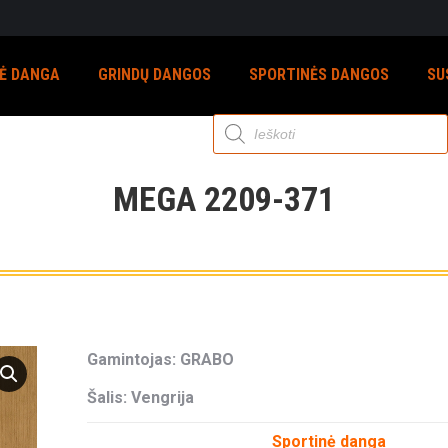
NĖ DANGA
GRINDŲ DANGOS
SPORTINĖS DANGOS
SU
Products
search
MEGA 2209-371
Gamintojas: GRABO
Šalis: Vengrija
Sportinė danga