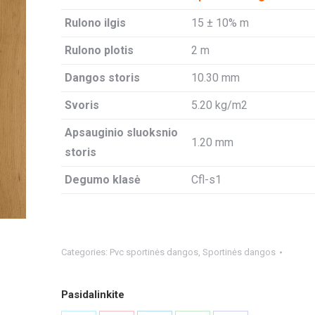
Rulono ilgis
15 ± 10% m
Rulono plotis
2 m
Dangos storis
10.30 mm
Svoris
5.20 kg/m2
Apsauginio sluoksnio
1.20 mm
storis
Degumo klasė
Cfl-s1
Categories:
Pvc sportinės dangos
,
Sportinės dangos
Pasidalinkite