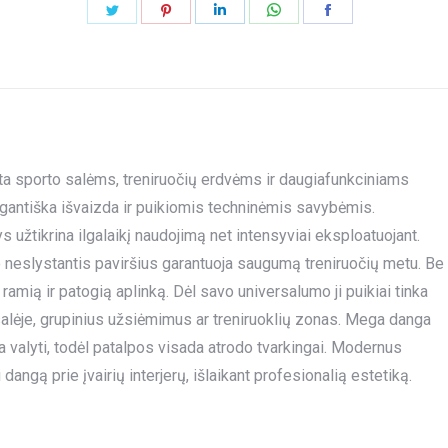
Share
Share
Share
Share
Share
on
on
on
on
on
Twitter
Pinterest
LinkedIn
WhatsApp
Facebook
a sporto salėms, treniruočių erdvėms ir daugiafunkciniams
egantiška išvaizda ir puikiomis techninėmis savybėmis.
žtikrina ilgalaikį naudojimą net intensyviai eksploatuojant.
 neslystantis paviršius garantuoja saugumą treniruočių metu. Be
amią ir patogią aplinką. Dėl savo universalumo ji puikiai tinka
 salėje, grupinius užsiėmimus ar treniruoklių zonas. Mega danga
sta valyti, todėl patalpos visada atrodo tvarkingai. Modernus
 dangą prie įvairių interjerų, išlaikant profesionalią estetiką.