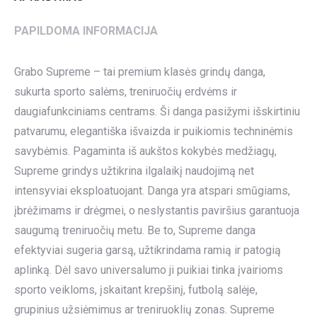
PAPILDOMA INFORMACIJA
Grabo Supreme – tai premium klasės grindų danga,
sukurta sporto salėms, treniruočių erdvėms ir
daugiafunkciniams centrams. Ši danga pasižymi išskirtiniu
patvarumu, elegantiška išvaizda ir puikiomis techninėmis
savybėmis. Pagaminta iš aukštos kokybės medžiagų,
Supreme grindys užtikrina ilgalaikį naudojimą net
intensyviai eksploatuojant. Danga yra atspari smūgiams,
įbrėžimams ir drėgmei, o neslystantis paviršius garantuoja
saugumą treniruočių metu. Be to, Supreme danga
efektyviai sugeria garsą, užtikrindama ramią ir patogią
aplinką. Dėl savo universalumo ji puikiai tinka įvairioms
sporto veikloms, įskaitant krepšinį, futbolą salėje,
grupinius užsiėmimus ar treniruoklių zonas. Supreme