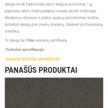
danga ne tik funkcionali, bet ir lengvai prižiūrima – ją
paprasta valyti, todėl patalpos visada atrodo tvarkingai.
Modernus dizainas ir platus spalvų pasirinkimas leidžia
pritaikyti dangą prie įvairių interjerų, išlaikant profesionalią
estetiką.
ŠI danga turi
Fiba
suteiktą sertifikatą.
Techninė specifikacija:
Supreme techninė specifikacija
PANAŠŪS PRODUKTAI