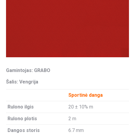
Gamintojas: GRABO
Šalis: Vengrija
Sportinė danga
Rulono ilgis
20 ± 10% m
Rulono plotis
2 m
Dangos storis
6.7 mm