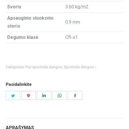
Svoris
3.60 kg/m2
Apsauginio sluoksnio
0.9 mm
storis
Degumo klasė
Cfl-s1
Categories:
Pvc sportinės dangos
,
Sportinės dangos
Pasidalinkite
Share
Share
Share
Share
Share
on
on
on
on
on
Twitter
Pinterest
LinkedIn
WhatsApp
Facebook
APRAŠYMAS